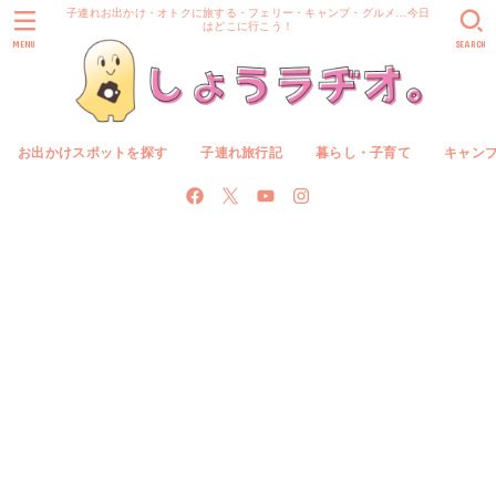
子連れお出かけ・オトクに旅する・フェリー・キャンプ・グルメ…今日
はどこに行こう！
MENU
SEARCH
お出かけスポットを探す
子連れ旅行記
暮らし・子育て
キャン