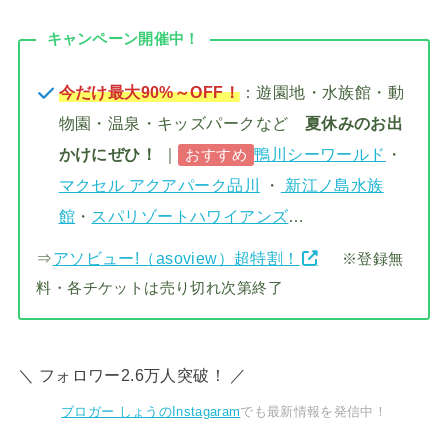
キャンペーン開催中！
今だけ最大90%～OFF！
：遊園地・水族館・動
物園・温泉・キッズパークなど
夏休みのお出
かけにぜひ！
｜
鴨川シーワールド
・
おすすめ
マクセル アクアパーク品川
・
新江ノ島水族
館
・
スパリゾートハワイアンズ
…
⇒
アソビュー!（asoview）超特割！
※登録無
料・各チケットは売り切れ次第終了
＼ フォロワー2.6万人突破！ ／
ブロガー しょうのInstagaram
でも最新情報を発信中！