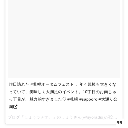
昨日訪れた #札幌オータムフェスト 。年々規模も大きくな
っていて、美味しく大満足のイベント。10丁目のお肉じゅ
っ丁目が、魅力的すぎました♡ #札幌 #sapporo #大通り公
園
ブログ「しょうラヂオ。」のしょうさん(@syoradio)が投稿した写真 –