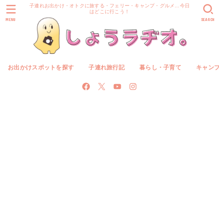
子連れお出かけ・オトクに旅する・フェリー・キャンプ・グルメ…今日
はどこに行こう！
MENU
SEARCH
お出かけスポットを探す
子連れ旅行記
暮らし・子育て
キャン