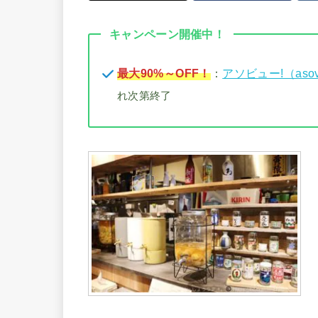
キャンペーン開催中！
最大90%～OFF！
：
アソビュー!（aso
れ次第終了