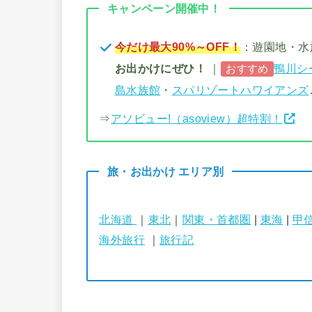
キャンペーン開催中！
今だけ最大90%～OFF！
：遊園地・
お出かけにぜひ！
｜
鴨川シ
おすすめ
島水族館
・
スパリゾートハワイアンズ
⇒
アソビュー!（asoview）超特割！
旅・お出かけ エリア別
北海道
｜
東北
｜
関東・首都圏
|
東海
|
甲
海外旅行
｜
旅行記