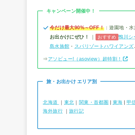
キャンペーン開催中！
今だけ最大90%～OFF！
：遊園地・
お出かけにぜひ！
｜
鴨川シ
おすすめ
島水族館
・
スパリゾートハワイアンズ
⇒
アソビュー!（asoview）超特割！
旅・お出かけ エリア別
北海道
｜
東北
｜
関東・首都圏
|
東海
|
甲
海外旅行
｜
旅行記