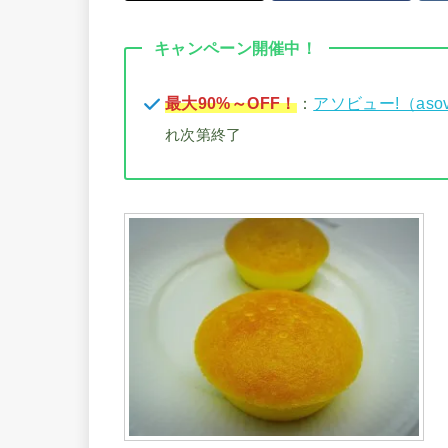
キャンペーン開催中！
最大90%～OFF！
：
アソビュー!（aso
れ次第終了