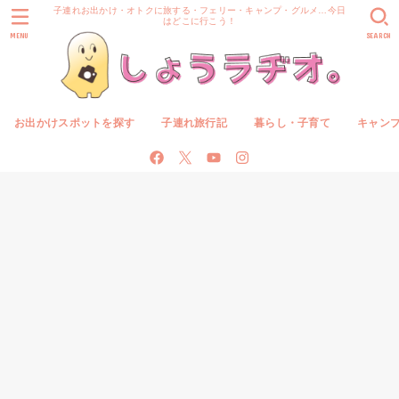
子連れお出かけ・オトクに旅する・フェリー・キャンプ・グルメ…今日
はどこに行こう！
MENU
SEARCH
お出かけスポットを探す
子連れ旅行記
暮らし・子育て
キャン