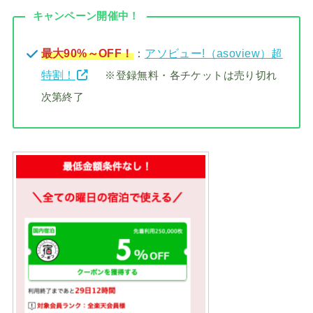
キャンペーン開催中！
最大90%～OFF！
：
アソビュー!（asoview）超
特割！
※登録無料・各チケットは売り切れ
次第終了