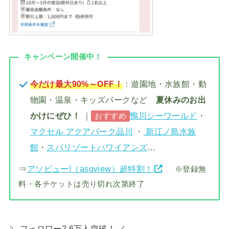
キャンペーン開催中！
今だけ最大90%～OFF！
：遊園地・水族館・動
物園・温泉・キッズパークなど
夏休みのお出
かけにぜひ！
｜
鴨川シーワールド
・
おすすめ
マクセル アクアパーク品川
・
新江ノ島水族
館
・
スパリゾートハワイアンズ
…
⇒
アソビュー!（asoview）超特割！
※登録無
料・各チケットは売り切れ次第終了
＼ フォロワー2.6万人突破！ ／