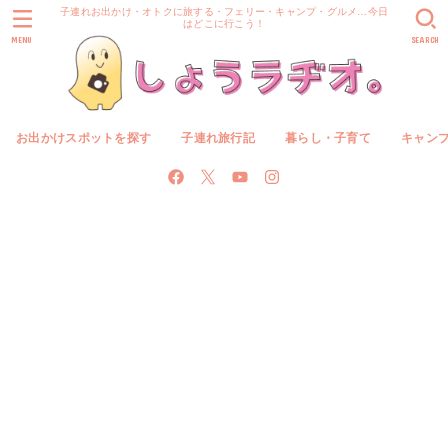
子連れお出かけ・オトクに旅する・フェリー・キャンプ・グルメ…今日
はどこに行こう！
MENU
SEARCH
お出かけスポットを探す
子連れ旅行記
暮らし・子育て
キャン