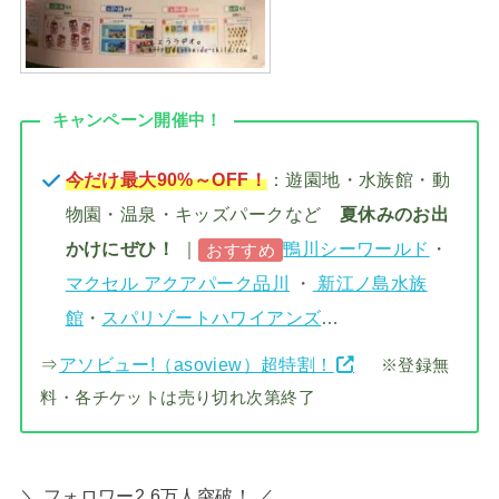
キャンペーン開催中！
今だけ最大90%～OFF！
：遊園地・水族館・動
物園・温泉・キッズパークなど
夏休みのお出
かけにぜひ！
｜
鴨川シーワールド
・
おすすめ
マクセル アクアパーク品川
・
新江ノ島水族
館
・
スパリゾートハワイアンズ
…
⇒
アソビュー!（asoview）超特割！
※登録無
料・各チケットは売り切れ次第終了
＼ フォロワー2.6万人突破！ ／