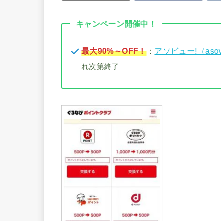
キャンペーン開催中！
最大90%～OFF！
：
アソビュー!（aso
れ次第終了