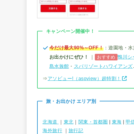
キャンペーン開催中！
今だけ最大90%～OFF！
：遊園地・
お出かけにぜひ！
｜
鴨川シ
おすすめ
島水族館
・
スパリゾートハワイアンズ
⇒
アソビュー!（asoview）超特割！
旅・お出かけ エリア別
北海道
｜
東北
｜
関東・首都圏
|
東海
|
甲
海外旅行
｜
旅行記