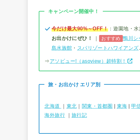
キャンペーン開催中！
今だけ最大90%～OFF！
：遊園地・
お出かけにぜひ！
｜
鴨川シ
おすすめ
島水族館
・
スパリゾートハワイアンズ
⇒
アソビュー!（asoview）超特割！
旅・お出かけ エリア別
北海道
｜
東北
｜
関東・首都圏
|
東海
|
甲
海外旅行
｜
旅行記