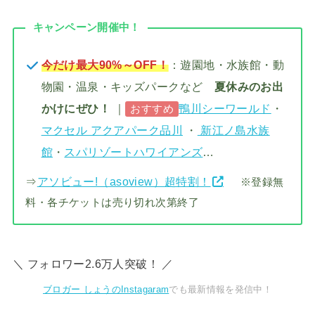
キャンペーン開催中！
今だけ最大90%～OFF！
：遊園地・水族館・動
物園・温泉・キッズパークなど
夏休みのお出
かけにぜひ！
｜
鴨川シーワールド
・
おすすめ
マクセル アクアパーク品川
・
新江ノ島水族
館
・
スパリゾートハワイアンズ
…
⇒
アソビュー!（asoview）超特割！
※登録無
料・各チケットは売り切れ次第終了
＼ フォロワー2.6万人突破！ ／
ブロガー しょうのInstagaram
でも最新情報を発信中！