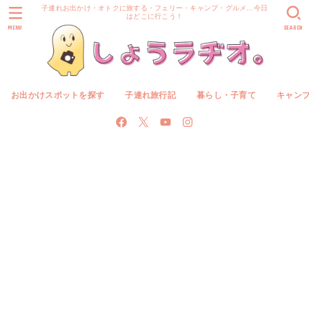
子連れお出かけ・オトクに旅する・フェリー・キャンプ・グルメ…今日
はどこに行こう！
MENU
SEARCH
お出かけスポットを探す
子連れ旅行記
暮らし・子育て
キャン