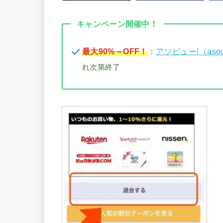
キャンペーン開催中！
最大90%～OFF！
：
アソビュー!（aso
れ次第終了