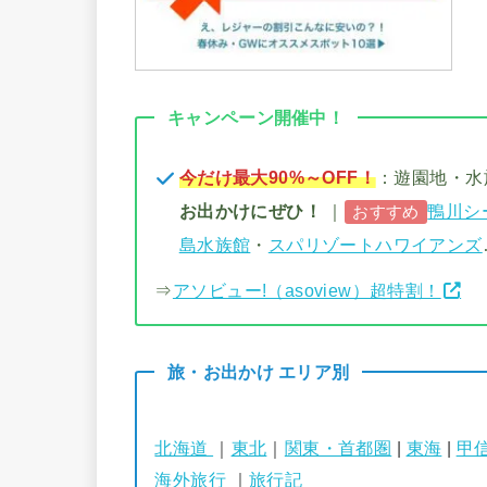
キャンペーン開催中！
今だけ最大90%～OFF！
：遊園地・
お出かけにぜひ！
｜
鴨川シ
おすすめ
島水族館
・
スパリゾートハワイアンズ
⇒
アソビュー!（asoview）超特割！
旅・お出かけ エリア別
北海道
｜
東北
｜
関東・首都圏
|
東海
|
甲
海外旅行
｜
旅行記