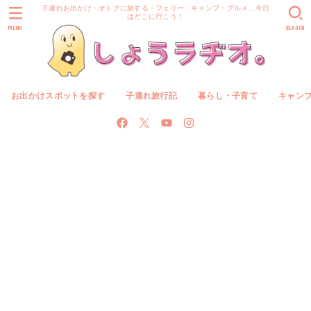
子連れお出かけ・オトクに旅する・フェリー・キャンプ・グルメ…今日
はどこに行こう！
MENU
SEARCH
お出かけスポットを探す
子連れ旅行記
暮らし・子育て
キャン