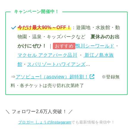
キャンペーン開催中！
今だけ最大90%～OFF！
：遊園地・水族館・動
物園・温泉・キッズパークなど
夏休みのお出
かけにぜひ！
｜
鴨川シーワールド
・
おすすめ
マクセル アクアパーク品川
・
新江ノ島水族
館
・
スパリゾートハワイアンズ
…
⇒
アソビュー!（asoview）超特割！
※登録無
料・各チケットは売り切れ次第終了
＼ フォロワー2.6万人突破！ ／
ブロガー しょうのInstagaram
でも最新情報を発信中！