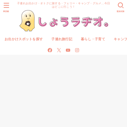
子連れお出かけ・オトクに旅する・フェリー・キャンプ・グルメ…今日
はどこに行こう！
MENU
SEARCH
お出かけスポットを探す
子連れ旅行記
暮らし・子育て
キャン