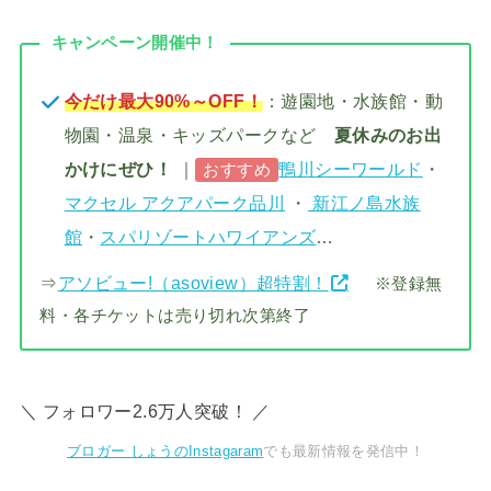
キャンペーン開催中！
今だけ最大90%～OFF！
：遊園地・水族館・動
物園・温泉・キッズパークなど
夏休みのお出
かけにぜひ！
｜
鴨川シーワールド
・
おすすめ
マクセル アクアパーク品川
・
新江ノ島水族
館
・
スパリゾートハワイアンズ
…
⇒
アソビュー!（asoview）超特割！
※登録無
料・各チケットは売り切れ次第終了
＼ フォロワー2.6万人突破！ ／
ブロガー しょうのInstagaram
でも最新情報を発信中！