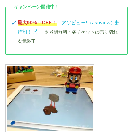
キャンペーン開催中！
最大90%～OFF！
：
アソビュー!（asoview）超
特割！
※登録無料・各チケットは売り切れ
次第終了