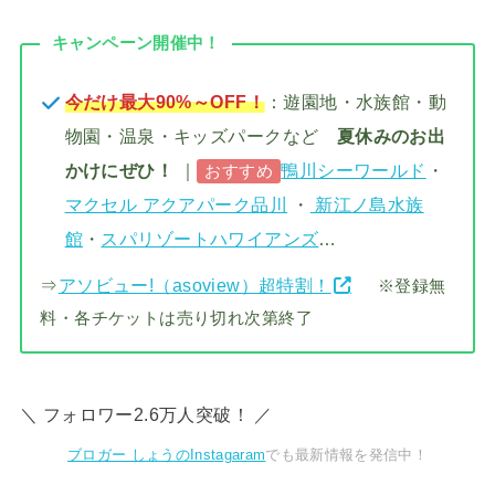
キャンペーン開催中！
今だけ最大90%～OFF！
：遊園地・水族館・動
物園・温泉・キッズパークなど
夏休みのお出
かけにぜひ！
｜
鴨川シーワールド
・
おすすめ
マクセル アクアパーク品川
・
新江ノ島水族
館
・
スパリゾートハワイアンズ
…
⇒
アソビュー!（asoview）超特割！
※登録無
料・各チケットは売り切れ次第終了
＼ フォロワー2.6万人突破！ ／
ブロガー しょうのInstagaram
でも最新情報を発信中！