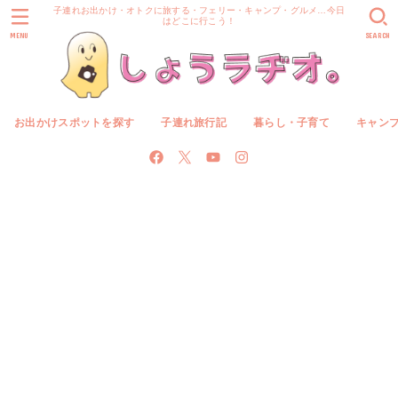
子連れお出かけ・オトクに旅する・フェリー・キャンプ・グルメ…今日
はどこに行こう！
MENU
SEARCH
お出かけスポットを探す
子連れ旅行記
暮らし・子育て
キャン