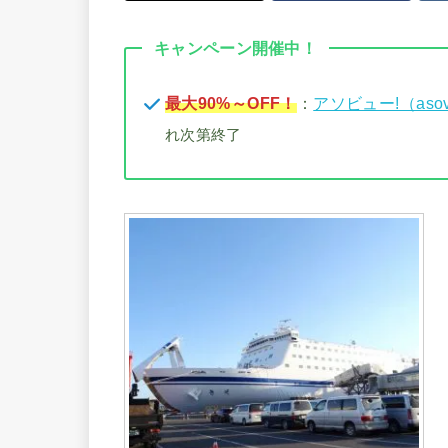
キャンペーン開催中！
最大90%～OFF！
：
アソビュー!（aso
れ次第終了