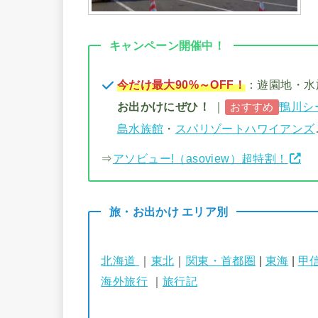
キャンペーン開催中！
今だけ最大90%～OFF！
：遊園地・
お出かけにぜひ！
｜
鴨川シ
おすすめ
島水族館
・
スパリゾートハワイアンズ
⇒
アソビュー!（asoview）超特割！
旅・お出かけ エリア別
北海道
｜
東北
｜
関東・首都圏
|
東海
|
甲
海外旅行
｜
旅行記