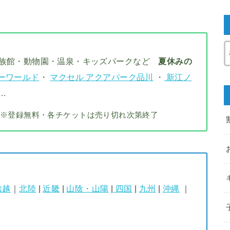
水族館・動物園・温泉・キッズパークなど
夏休みの
ーワールド
・
マクセル アクアパーク品川
・
新江ノ
…
※登録無料・各チケットは売り切れ次第終了
信越
｜
北陸
|
近畿
|
山陰・山陽
|
四国
|
九州
|
沖縄
｜