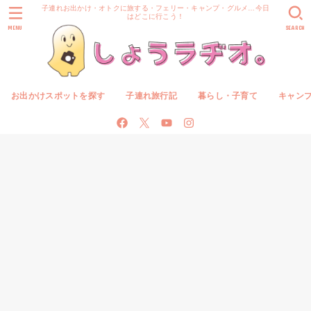
子連れお出かけ・オトクに旅する・フェリー・キャンプ・グルメ…今日
はどこに行こう！
MENU
SEARCH
お出かけスポットを探す
子連れ旅行記
暮らし・子育て
キャン