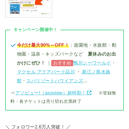
キャンペーン開催中！
今だけ最大90%～OFF！
：遊園地・水族館・動
物園・温泉・キッズパークなど
夏休みのお出
かけにぜひ！
｜
鴨川シーワールド
・
おすすめ
マクセル アクアパーク品川
・
新江ノ島水族
館
・
スパリゾートハワイアンズ
…
⇒
アソビュー!（asoview）超特割！
※登録無
料・各チケットは売り切れ次第終了
＼ フォロワー2.6万人突破！ ／