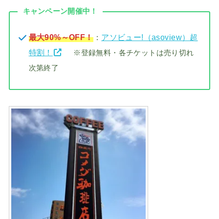
キャンペーン開催中！
最大90%～OFF！
：
アソビュー!（asoview）超
特割！
※登録無料・各チケットは売り切れ
次第終了