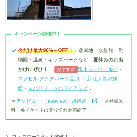
キャンペーン開催中！
今だけ最大90%～OFF！
：遊園地・水族館・動
物園・温泉・キッズパークなど
夏休みのお出
かけにぜひ！
｜
鴨川シーワールド
・
おすすめ
マクセル アクアパーク品川
・
新江ノ島水族
館
・
スパリゾートハワイアンズ
…
⇒
アソビュー!（asoview）超特割！
※登録無
料・各チケットは売り切れ次第終了
＼ フォロワー2.6万人突破！ ／