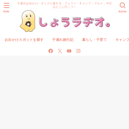
子連れお出かけ・オトクに旅する・フェリー・キャンプ・グルメ…今日
はどこに行こう！
MENU
SEARCH
お出かけスポットを探す
子連れ旅行記
暮らし・子育て
キャン