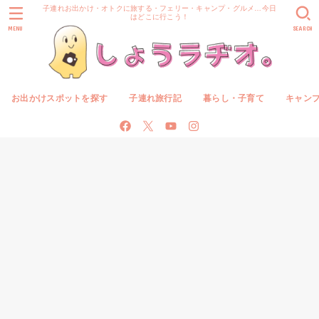
子連れお出かけ・オトクに旅する・フェリー・キャンプ・グルメ…今日
はどこに行こう！
MENU
SEARCH
お出かけスポットを探す
子連れ旅行記
暮らし・子育て
キャン