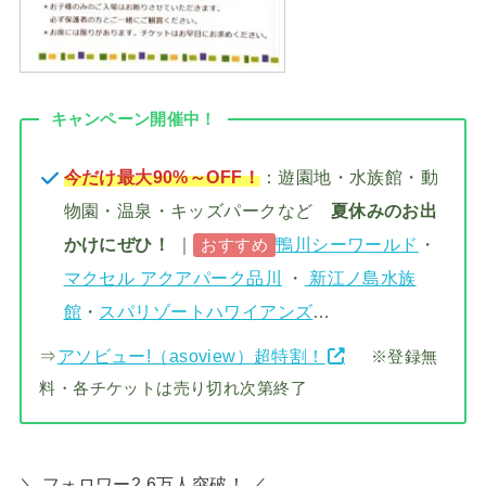
キャンペーン開催中！
今だけ最大90%～OFF！
：遊園地・水族館・動
物園・温泉・キッズパークなど
夏休みのお出
かけにぜひ！
｜
鴨川シーワールド
・
おすすめ
マクセル アクアパーク品川
・
新江ノ島水族
館
・
スパリゾートハワイアンズ
…
⇒
アソビュー!（asoview）超特割！
※登録無
料・各チケットは売り切れ次第終了
＼ フォロワー2.6万人突破！ ／