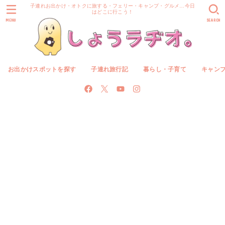
子連れお出かけ・オトクに旅する・フェリー・キャンプ・グルメ…今日
はどこに行こう！
MENU
SEARCH
お出かけスポットを探す
子連れ旅行記
暮らし・子育て
キャン