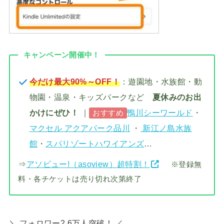
キャンペーン開催中！
今だけ最大90%～OFF！
：遊園地・水族館・動
物園・温泉・キッズパークなど
夏休みのお出
かけにぜひ！
｜
鴨川シーワールド
・
おすすめ
マクセル アクアパーク品川
・
新江ノ島水族
館
・
スパリゾートハワイアンズ
…
⇒
アソビュー!（asoview）超特割！
※登録無
料・各チケットは売り切れ次第終了
＼ フォロワー2.6万人突破！ ／