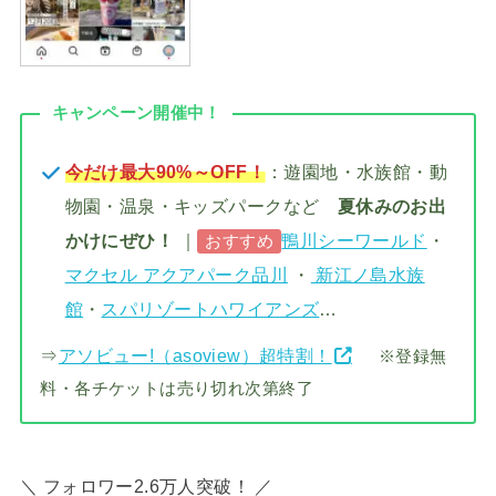
キャンペーン開催中！
今だけ最大90%～OFF！
：遊園地・水族館・動
物園・温泉・キッズパークなど
夏休みのお出
かけにぜひ！
｜
鴨川シーワールド
・
おすすめ
マクセル アクアパーク品川
・
新江ノ島水族
館
・
スパリゾートハワイアンズ
…
⇒
アソビュー!（asoview）超特割！
※登録無
料・各チケットは売り切れ次第終了
＼ フォロワー2.6万人突破！ ／