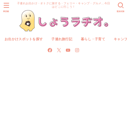
子連れお出かけ・オトクに旅する・フェリー・キャンプ・グルメ…今日
はどこに行こう！
MENU
SEARCH
お出かけスポットを探す
子連れ旅行記
暮らし・子育て
キャン