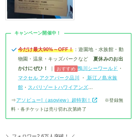
キャンペーン開催中！
今だけ最大90%～OFF！
：遊園地・水族館・動
物園・温泉・キッズパークなど
夏休みのお出
かけにぜひ！
｜
鴨川シーワールド
・
おすすめ
マクセル アクアパーク品川
・
新江ノ島水族
館
・
スパリゾートハワイアンズ
…
⇒
アソビュー!（asoview）超特割！
※登録無
料・各チケットは売り切れ次第終了
＼ フォロワー2.6万人突破！ ／