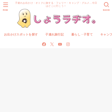
子連れお出かけ・オトクに旅する・フェリー・キャンプ・グルメ…今日
はどこに行こう！
MENU
SEARCH
お出かけスポットを探す
子連れ旅行記
暮らし・子育て
キャン