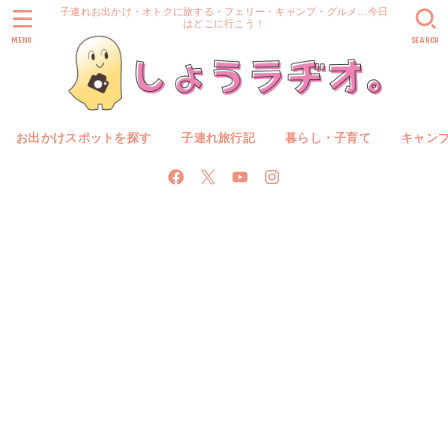
子連れお出かけ・オトクに旅する・フェリー・キャンプ・グルメ…今日
はどこに行こう！
MENU
SEARCH
お出かけスポットを探す
子連れ旅行記
暮らし・子育て
キャン