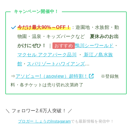
キャンペーン開催中！
今だけ最大90%～OFF！
：遊園地・水族館・動
物園・温泉・キッズパークなど
夏休みのお出
かけにぜひ！
｜
鴨川シーワールド
・
おすすめ
マクセル アクアパーク品川
・
新江ノ島水族
館
・
スパリゾートハワイアンズ
…
⇒
アソビュー!（asoview）超特割！
※登録無
料・各チケットは売り切れ次第終了
＼ フォロワー2.6万人突破！ ／
ブロガー しょうのInstagaram
でも最新情報を発信中！