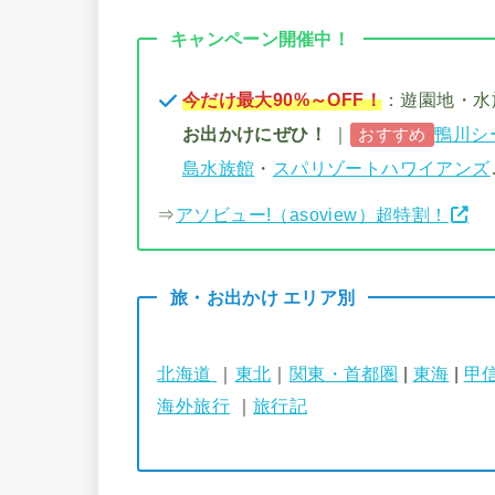
キャンペーン開催中！
今だけ最大90%～OFF！
：遊園地・
お出かけにぜひ！
｜
鴨川シ
おすすめ
島水族館
・
スパリゾートハワイアンズ
⇒
アソビュー!（asoview）超特割！
旅・お出かけ エリア別
北海道
｜
東北
｜
関東・首都圏
|
東海
|
甲
海外旅行
｜
旅行記