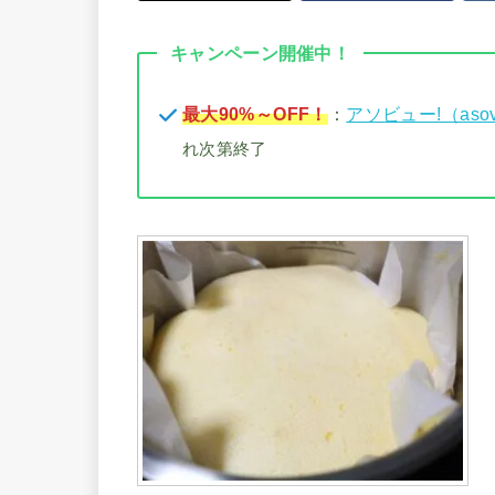
キャンペーン開催中！
最大90%～OFF！
：
アソビュー!（aso
れ次第終了