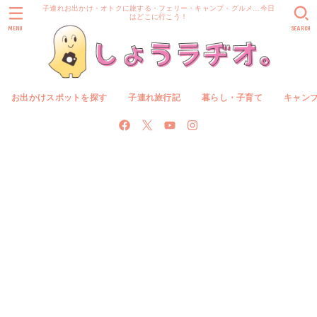
子連れお出かけ・オトクに旅する・フェリー・キャンプ・グルメ…今日
はどこに行こう！
MENU
SEARCH
お出かけスポットを探す
子連れ旅行記
暮らし・子育て
キャン