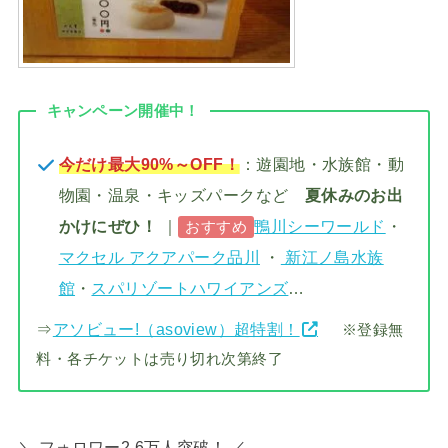
キャンペーン開催中！
今だけ最大90%～OFF！
：遊園地・水族館・動
物園・温泉・キッズパークなど
夏休みのお出
かけにぜひ！
｜
鴨川シーワールド
・
おすすめ
マクセル アクアパーク品川
・
新江ノ島水族
館
・
スパリゾートハワイアンズ
…
⇒
アソビュー!（asoview）超特割！
※登録無
料・各チケットは売り切れ次第終了
＼ フォロワー2.6万人突破！ ／