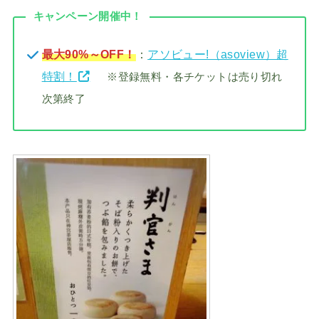
キャンペーン開催中！
最大90%～OFF！
：
アソビュー!（asoview）超
特割！
※登録無料・各チケットは売り切れ
次第終了