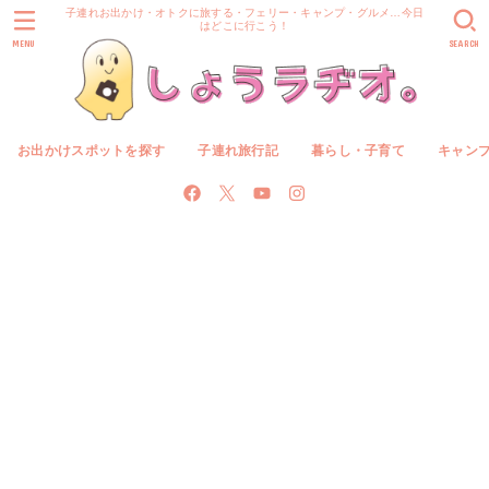
子連れお出かけ・オトクに旅する・フェリー・キャンプ・グルメ…今日
はどこに行こう！
MENU
SEARCH
お出かけスポットを探す
子連れ旅行記
暮らし・子育て
キャン