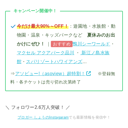
キャンペーン開催中！
今だけ最大90%～OFF！
：遊園地・水族館・動
物園・温泉・キッズパークなど
夏休みのお出
かけにぜひ！
｜
鴨川シーワールド
・
おすすめ
マクセル アクアパーク品川
・
新江ノ島水族
館
・
スパリゾートハワイアンズ
…
⇒
アソビュー!（asoview）超特割！
※登録無
料・各チケットは売り切れ次第終了
＼ フォロワー2.6万人突破！ ／
ブロガー しょうのInstagaram
でも最新情報を発信中！