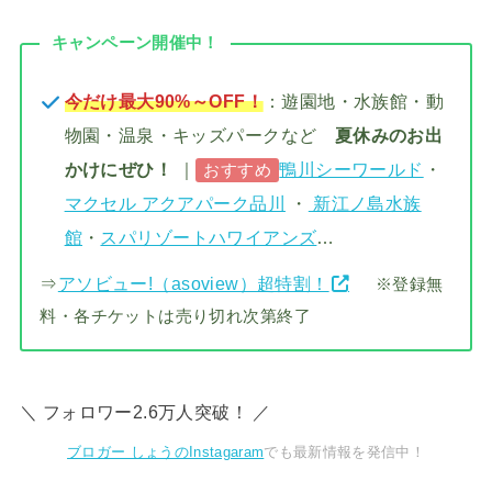
キャンペーン開催中！
今だけ最大90%～OFF！
：遊園地・水族館・動
物園・温泉・キッズパークなど
夏休みのお出
かけにぜひ！
｜
鴨川シーワールド
・
おすすめ
マクセル アクアパーク品川
・
新江ノ島水族
館
・
スパリゾートハワイアンズ
…
⇒
アソビュー!（asoview）超特割！
※登録無
料・各チケットは売り切れ次第終了
＼ フォロワー2.6万人突破！ ／
ブロガー しょうのInstagaram
でも最新情報を発信中！