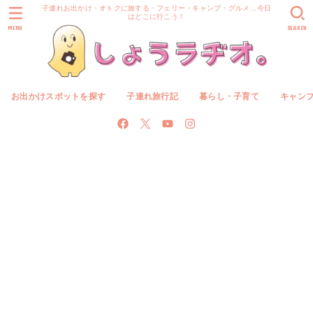
子連れお出かけ・オトクに旅する・フェリー・キャンプ・グルメ…今日
はどこに行こう！
MENU
SEARCH
お出かけスポットを探す
子連れ旅行記
暮らし・子育て
キャン