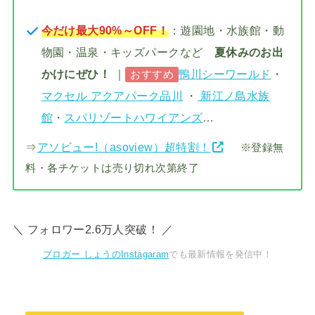
今だけ最大90%～OFF！
：遊園地・水族館・動
物園・温泉・キッズパークなど
夏休みのお出
かけにぜひ！
｜
鴨川シーワールド
・
おすすめ
マクセル アクアパーク品川
・
新江ノ島水族
館
・
スパリゾートハワイアンズ
…
⇒
アソビュー!（asoview）超特割！
※登録無
料・各チケットは売り切れ次第終了
＼ フォロワー2.6万人突破！ ／
ブロガー しょうのInstagaram
でも最新情報を発信中！