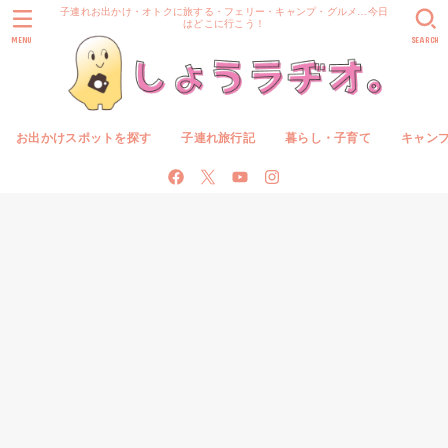
子連れお出かけ・オトクに旅する・フェリー・キャンプ・グルメ…今日
はどこに行こう！
MENU
SEARCH
お出かけスポットを探す
子連れ旅行記
暮らし・子育て
キャン