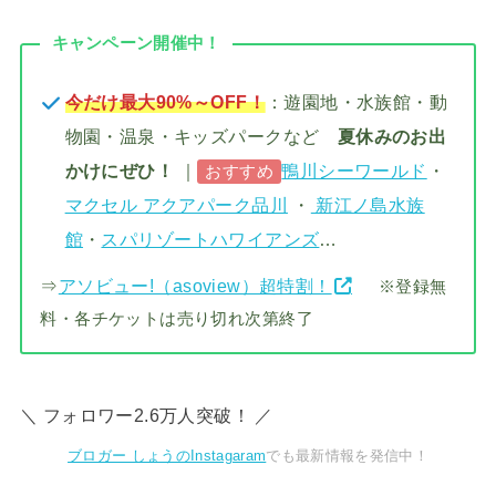
キャンペーン開催中！
今だけ最大90%～OFF！
：遊園地・水族館・動
物園・温泉・キッズパークなど
夏休みのお出
かけにぜひ！
｜
鴨川シーワールド
・
おすすめ
マクセル アクアパーク品川
・
新江ノ島水族
館
・
スパリゾートハワイアンズ
…
⇒
アソビュー!（asoview）超特割！
※登録無
料・各チケットは売り切れ次第終了
＼ フォロワー2.6万人突破！ ／
ブロガー しょうのInstagaram
でも最新情報を発信中！