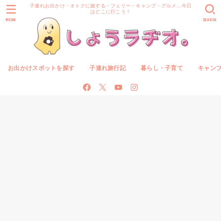
子連れお出かけ・オトクに旅する・フェリー・キャンプ・グルメ…今日
はどこに行こう！
MENU
SEARCH
お出かけスポットを探す
子連れ旅行記
暮らし・子育て
キャン