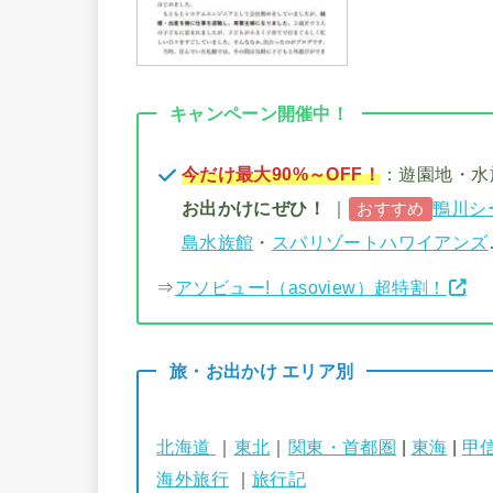
キャンペーン開催中！
今だけ最大90%～OFF！
：遊園地・
お出かけにぜひ！
｜
鴨川シ
おすすめ
島水族館
・
スパリゾートハワイアンズ
⇒
アソビュー!（asoview）超特割！
旅・お出かけ エリア別
北海道
｜
東北
｜
関東・首都圏
|
東海
|
甲
海外旅行
｜
旅行記