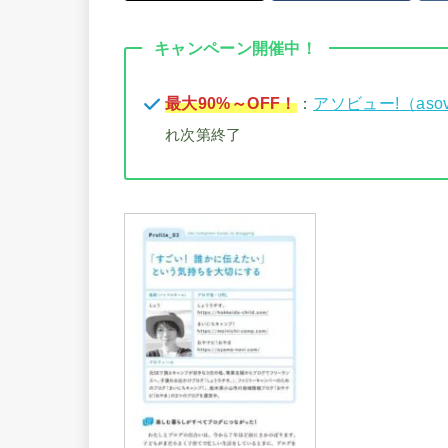
キャンペーン開催中！
最大90%～OFF！
：
アソビュー!（aso
れ次第終了