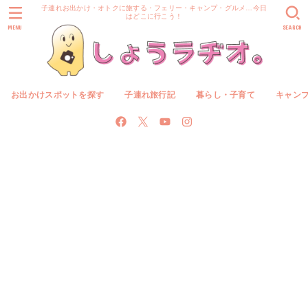
子連れお出かけ・オトクに旅する・フェリー・キャンプ・グルメ…今日
はどこに行こう！
MENU
SEARCH
お出かけスポットを探す
子連れ旅行記
暮らし・子育て
キャン