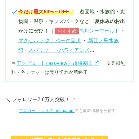
今だけ最大90%～OFF！
：遊園地・水族館・動
物園・温泉・キッズパークなど
夏休みのお出
かけにぜひ！
｜
鴨川シーワールド
・
おすすめ
マクセル アクアパーク品川
・
新江ノ島水族
館
・
スパリゾートハワイアンズ
…
⇒
アソビュー!（asoview）超特割！
※登録無
料・各チケットは売り切れ次第終了
＼ フォロワー2.6万人突破！ ／
ブロガー しょうのInstagaram
でも最新情報を発信中！