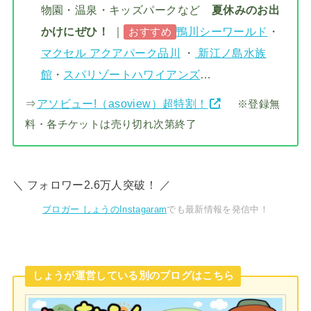
物園・温泉・キッズパークなど
夏休みのお出
かけにぜひ！
｜
鴨川シーワールド
・
おすすめ
マクセル アクアパーク品川
・
新江ノ島水族
館
・
スパリゾートハワイアンズ
…
⇒
アソビュー!（asoview）超特割！
※登録無
料・各チケットは売り切れ次第終了
＼ フォロワー2.6万人突破！ ／
ブロガー しょうのInstagaram
でも最新情報を発信中！
しょうが運営している別のブログはこちら