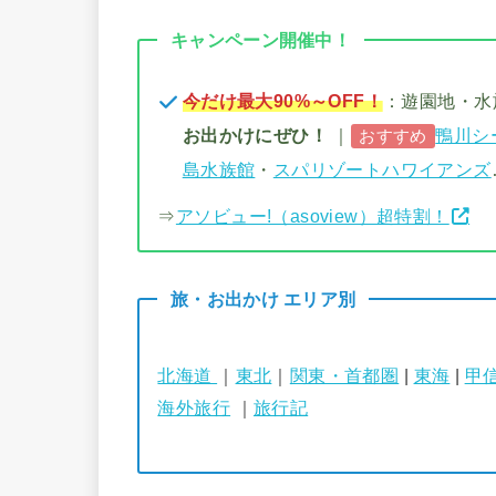
キャンペーン開催中！
今だけ最大90%～OFF！
：遊園地・
お出かけにぜひ！
｜
鴨川シ
おすすめ
島水族館
・
スパリゾートハワイアンズ
⇒
アソビュー!（asoview）超特割！
旅・お出かけ エリア別
北海道
｜
東北
｜
関東・首都圏
|
東海
|
甲
海外旅行
｜
旅行記