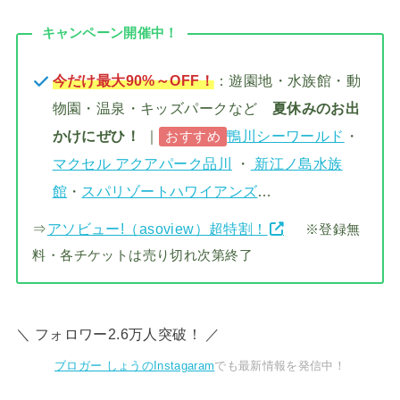
キャンペーン開催中！
今だけ最大90%～OFF！
：遊園地・水族館・動
物園・温泉・キッズパークなど
夏休みのお出
かけにぜひ！
｜
鴨川シーワールド
・
おすすめ
マクセル アクアパーク品川
・
新江ノ島水族
館
・
スパリゾートハワイアンズ
…
⇒
アソビュー!（asoview）超特割！
※登録無
料・各チケットは売り切れ次第終了
＼ フォロワー2.6万人突破！ ／
ブロガー しょうのInstagaram
でも最新情報を発信中！