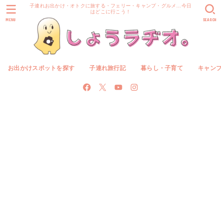
子連れお出かけ・オトクに旅する・フェリー・キャンプ・グルメ…今日
はどこに行こう！
MENU
SEARCH
お出かけスポットを探す
子連れ旅行記
暮らし・子育て
キャン