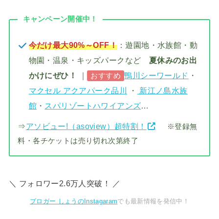
キャンペーン開催中！
今だけ最大90%～OFF！
：遊園地・水族館・動
物園・温泉・キッズパークなど
夏休みのお出
かけにぜひ！
｜
鴨川シーワールド
・
おすすめ
マクセル アクアパーク品川
・
新江ノ島水族
館
・
スパリゾートハワイアンズ
…
⇒
アソビュー!（asoview）超特割！
※登録無
料・各チケットは売り切れ次第終了
＼ フォロワー2.6万人突破！ ／
ブロガー しょうのInstagaram
でも最新情報を発信中！