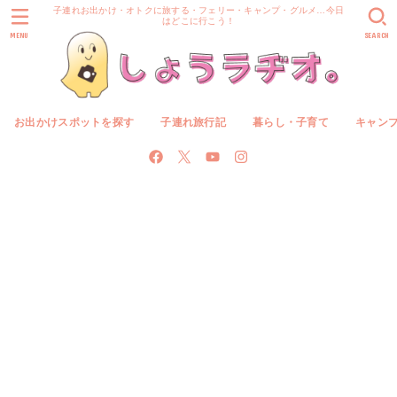
子連れお出かけ・オトクに旅する・フェリー・キャンプ・グルメ…今日
はどこに行こう！
MENU
SEARCH
お出かけスポットを探す
子連れ旅行記
暮らし・子育て
キャン