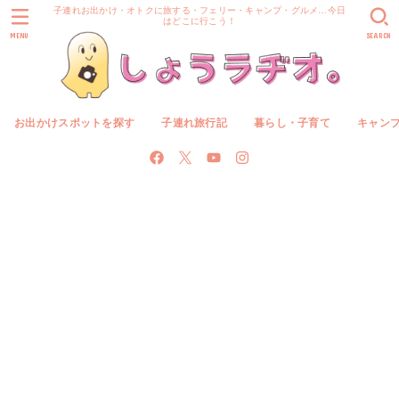
子連れお出かけ・オトクに旅する・フェリー・キャンプ・グルメ…今日
はどこに行こう！
MENU
SEARCH
お出かけスポットを探す
子連れ旅行記
暮らし・子育て
キャン