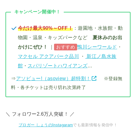
キャンペーン開催中！
今だけ最大90%～OFF！
：遊園地・水族館・動
物園・温泉・キッズパークなど
夏休みのお出
かけにぜひ！
｜
鴨川シーワールド
・
おすすめ
マクセル アクアパーク品川
・
新江ノ島水族
館
・
スパリゾートハワイアンズ
…
⇒
アソビュー!（asoview）超特割！
※登録無
料・各チケットは売り切れ次第終了
＼ フォロワー2.6万人突破！ ／
ブロガー しょうのInstagaram
でも最新情報を発信中！