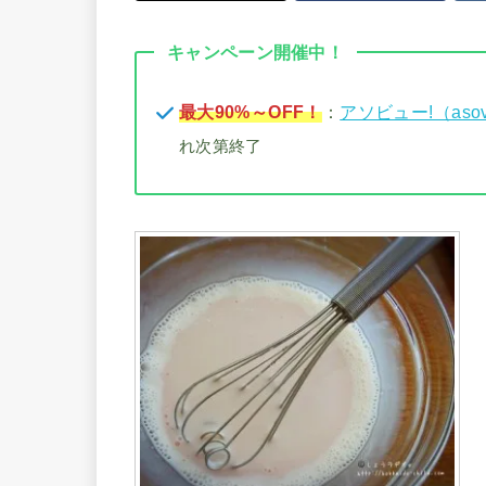
キャンペーン開催中！
最大90%～OFF！
：
アソビュー!（aso
れ次第終了