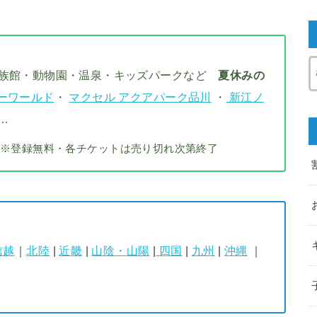
水族館・動物園・温泉・キッズパークなど
夏休みの
ーワールド
・
マクセル アクアパーク品川
・
新江ノ
…
※登録無料・各チケットは売り切れ次第終了
信越
｜
北陸
|
近畿
|
山陰・山陽
|
四国
|
九州
|
沖縄
｜