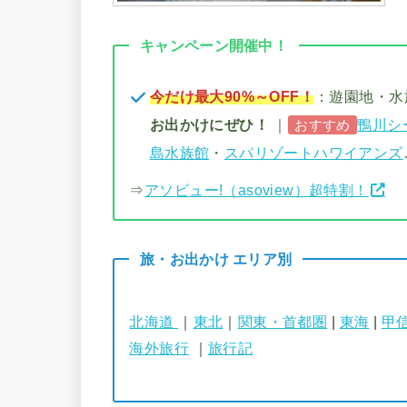
キャンペーン開催中！
今だけ最大90%～OFF！
：遊園地・
お出かけにぜひ！
｜
鴨川シ
おすすめ
島水族館
・
スパリゾートハワイアンズ
⇒
アソビュー!（asoview）超特割！
旅・お出かけ エリア別
北海道
｜
東北
｜
関東・首都圏
|
東海
|
甲
海外旅行
｜
旅行記