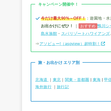
キャンペーン開催中！
今だけ最大90%～OFF！
：遊園地・
お出かけにぜひ！
｜
鴨川シ
おすすめ
島水族館
・
スパリゾートハワイアンズ
⇒
アソビュー!（asoview）超特割！
旅・お出かけ エリア別
北海道
｜
東北
｜
関東・首都圏
|
東海
|
甲
海外旅行
｜
旅行記