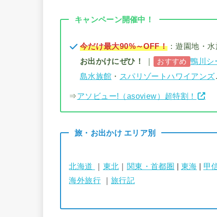
キャンペーン開催中！
今だけ最大90%～OFF！
：遊園地・
お出かけにぜひ！
｜
鴨川シ
おすすめ
島水族館
・
スパリゾートハワイアンズ
⇒
アソビュー!（asoview）超特割！
旅・お出かけ エリア別
北海道
｜
東北
｜
関東・首都圏
|
東海
|
甲
海外旅行
｜
旅行記