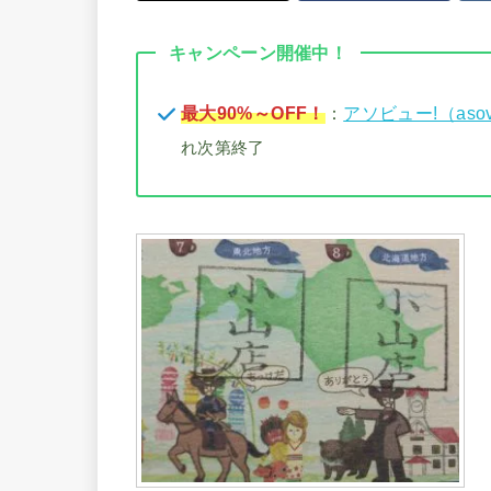
キャンペーン開催中！
最大90%～OFF！
：
アソビュー!（aso
れ次第終了