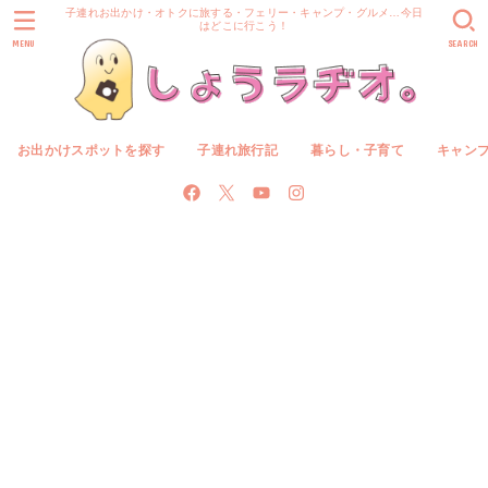
子連れお出かけ・オトクに旅する・フェリー・キャンプ・グルメ…今日
はどこに行こう！
MENU
SEARCH
お出かけスポットを探す
子連れ旅行記
暮らし・子育て
キャン