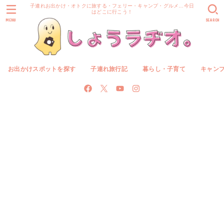
子連れお出かけ・オトクに旅する・フェリー・キャンプ・グルメ…今日
はどこに行こう！
MENU
SEARCH
お出かけスポットを探す
子連れ旅行記
暮らし・子育て
キャン