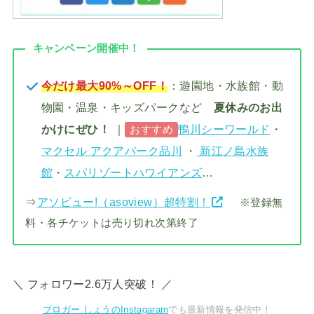
キャンペーン開催中！
今だけ最大90%～OFF！
：遊園地・水族館・動
物園・温泉・キッズパークなど
夏休みのお出
かけにぜひ！
｜
鴨川シーワールド
・
おすすめ
マクセル アクアパーク品川
・
新江ノ島水族
館
・
スパリゾートハワイアンズ
…
⇒
アソビュー!（asoview）超特割！
※登録無
料・各チケットは売り切れ次第終了
＼ フォロワー2.6万人突破！ ／
ブロガー しょうのInstagaram
でも最新情報を発信中！